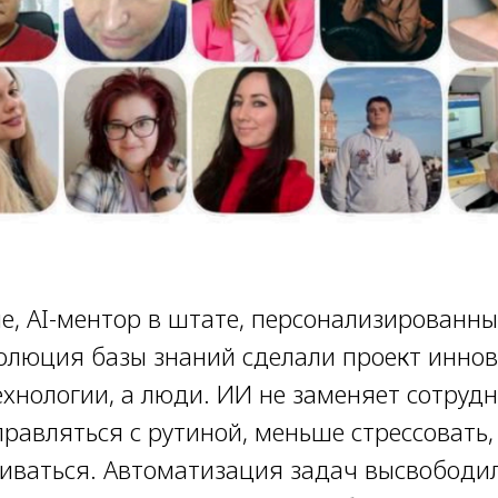
е, AI-ментор в штате, персонализированн
олюция базы знаний сделали проект инно
хнологии, а люди. ИИ не заменяет сотрудн
правляться с рутиной, меньше стрессовать
виваться. Автоматизация задач высвободи