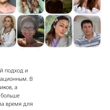
ый подход и
вационным. В
иков, а
, больше
ла время для