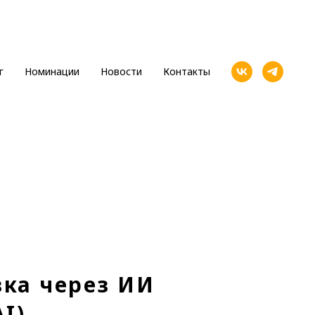
г
Номинации
Новости
Контакты
зка через ИИ
I)