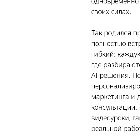
одновременно 
своих силах.
Так родился п
полностью вст
гибкий: кажду
где разбирают
AI-решения. П
персонализиров
маркетинга и 
консультации.
видеоуроки, г
реальной рабо