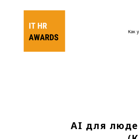
Как 
AI для люде
(