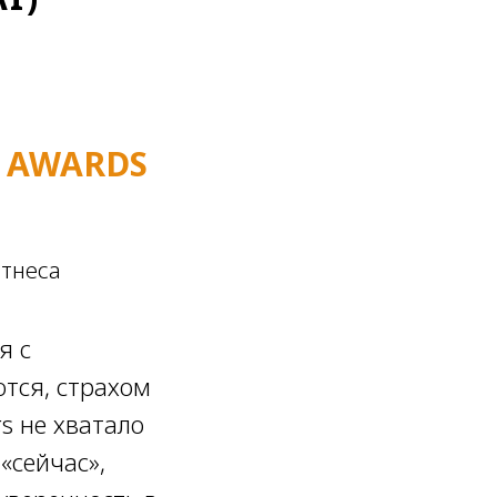
R AWARDS
итнеса
я с
тся, страхом
s не хватало
«сейчас»,