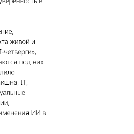
уверенность в
ние,
кта живой и
-четверги»,
аются под них
олило
кшна, IT,
дуальные
ии,
рименения ИИ в