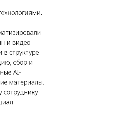
технологиями.
оматизировали
шн и видео
 в структуре
ию, сбор и
ные AI-
щие материалы.
у сотруднику
циал.