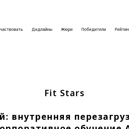
участвовать
Дедлайны
Жюри
Победители
Рейтин
Fit Stars
й: внутренняя перезагру
Корпоративное обучение A