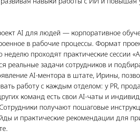
развивая навыки работы с ИИ и повышая 
роект AI для людей — корпоративное обуче
роенное в рабочие процессы. Формат прое
ю неделю проходят практические сессии «AI
ся реальные задачи сотрудников и подбир
оявление AI-ментора в штате, Ирины, позв
ать работу с каждым отделом: у PR, прода
других команд есть свои AI-чаты и индиви
 Сотрудники получают пошаговые инструкц
айды и практические рекомендации для п
те.